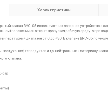
Характеристики
ытый клапан BMC-05 используют как запорное устройство с эл
ьном) положении он открыт пропуская рабочую среду, а при под
 температурный диапазон от 0 до +80. В клапане BMC-05 по умо
, воздуха, нефтепродуктов и др. нейтральных к материалу клапа
ого клапана:
5 бар
ниты)