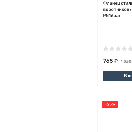
Фланец стал
воротниковы
PN16bar
765
₽
1 02
В к
-25%