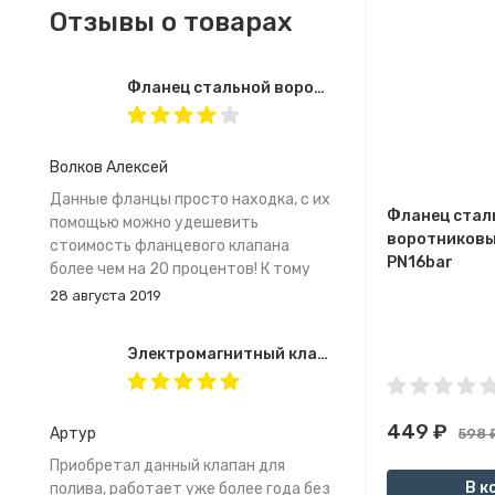
Отзывы о товарах
Фланец стальной воротниковый с резьбовым хвостовиком DN25 G1" PN16bar
Волков Алексей
Данные фланцы просто находка, с их
Фланец стал
помощью можно удешевить
воротниковы
стоимость фланцевого клапана
PN16bar
более чем на 20 процентов! К тому
же очень удобно что любой
28 августа 2019
муфтовый клапан можно сделать
фланцевым. По качеству все хорошо.
Электромагнитный клапан серии BMC-09-002 DN2.5 G1/4"
но есть кое где не критичные
заусенцы в отверстиях под болты.
Очень доволен таким решением.
449
₽
Артур
598
Приобретал данный клапан для
В к
полива, работает уже более года без