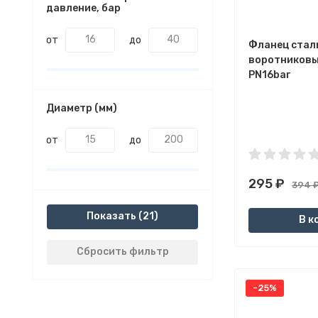
давление, бар
от
до
Фланец стал
воротниковы
PN16bar
Диаметр (мм)
от
до
295
₽
394
Показать
В к
Сбросить фильтр
-25%