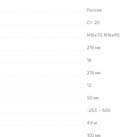
Россия
Ст. 20
М16х70, М16х90
215 мм
16
215 мм
12
50 мм
-253 — 600
4.9 кг
100 мм