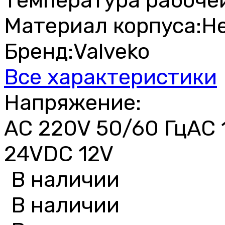
Температура рабочей
Материал корпуса:
Н
Бренд:
Valveko
Все характеристики
Напряжение:
AC 220V 50/60 Гц
AC 
24V
DC 12V
В наличии
В наличии