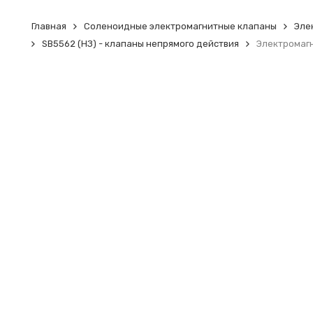
Главная
Соленоидные электромагнитные клапаны
Эле
SB5562 (НЗ) - клапаны непрямого действия
Электромаг