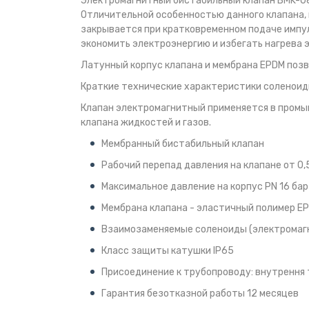
Электромагнитный бистабильный клапан BMK-08
Отличительной особенностью данного клапана, 
закрывается при кратковременном подаче импул
экономить электроэнергию и избегать нагрева 
Латунный корпус клапана и мембрана EPDM позв
Краткие технические характеристики соленоид
Клапан электромагнитный применяется в промыш
клапана жидкостей и газов.
Мембранный бистабильный клапан
Рабочий перепад давления на клапане от 0,5
Максимальное давление на корпус PN 16 бар
Мембрана клапана - эластичный полимер EP
Взаимозаменяемые соленоиды (электромаг
Класс защиты катушки IP65
Присоединение к трубопроводу: внутрення 
Гарантия безотказной работы 12 месяцев