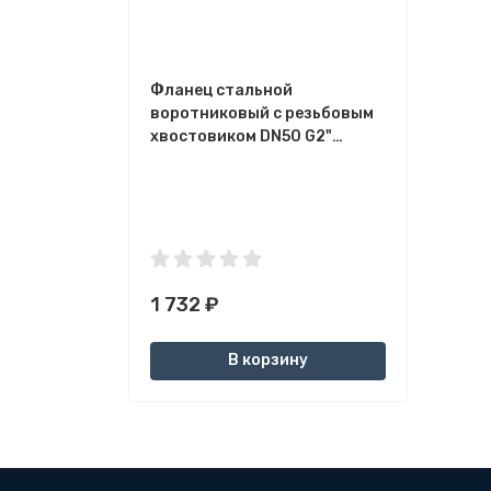
Фланец стальной
воротниковый с резьбовым
хвостовиком DN50 G2"
PN16bar
1 732
₽
В корзину