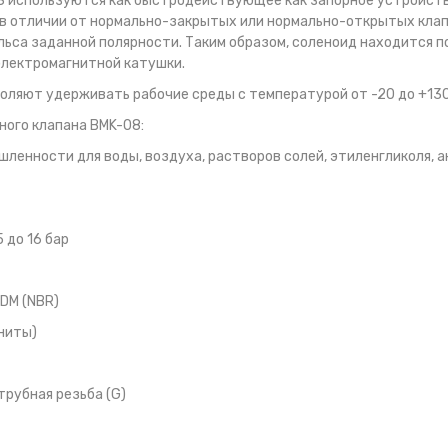
 используются как быстродействующее как запорное устройств
в отличии от нормально-закрытых или нормально-открытых клапа
ьса заданной полярности. Таким образом, соленоид находится п
электромагнитной катушки.
оляют удерживать рабочие среды с температурой от -20 до +130
ного клапана BMK-08:
ленности для воды, воздуха, растворов солей, этиленгликоля, а
 до 16 бар
DM (NBR)
ниты)
трубная резьба (G)