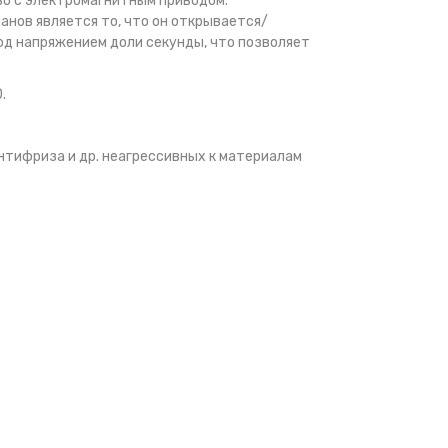
о с электромагнитным приводом.
нов является то, что он открывается/
од напряжением доли секунды, что позволяет
.
нтифриза и др. неагрессивных к материалам