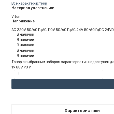
Все характеристики
Материал уплотнения:
Viton
Напряжение:
AC 220V 50/60 Гц
AC 110V 50/60 Гц
AC 24V 50/60 Гц
DC 24V
D
В наличии
В наличии
В наличии
В наличии
В наличии
Товар с выбранным набором характеристик недоступен дл
19 889
0
₽
₽
Характеристики