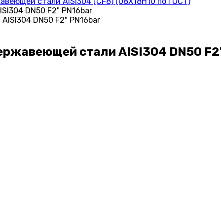
еющей стали AISI304 (CF8) (08Х18Н10 по ГОСТ)
SI304 DN50 F2" PN16bar
ржавеющей стали AISI304 DN50 F2