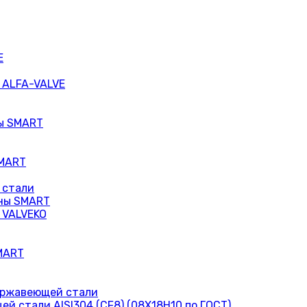
E
 ALFA-VALVE
ы SMART
SMART
 стали
ны SMART
 VALVEKO
MART
ержавеющей стали
 стали AISI304 (CF8) (08Х18Н10 по ГОСТ)