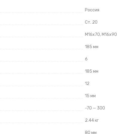
Россия
Ст. 20
М16х70, М16х90
185 мм
6
185 мм
12
15 мм
-70 — 300
2.44 кг
80 мм